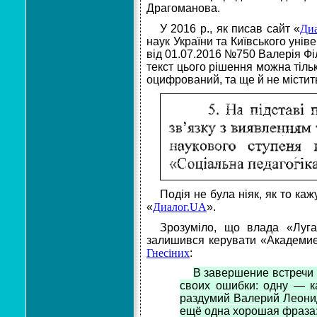
Драгоманова.
У 2016 р., як писав сайт «
Ди
наук України та Київського унів
від 01.07.2016 №750 Валерія Фі
текст цього рішення можна тіль
оцифрований, та ще й не містить
Подія не була ніяк, як то к
«
Диалог.UA
».
Зрозуміло, що влада «Луган
залишився керувати
«Академие
Гнесіних
:
В завершение встречи 
своих ошибки: одну — к
раздумий Валерий Леонидо
ещё одна хорошая фраза: 