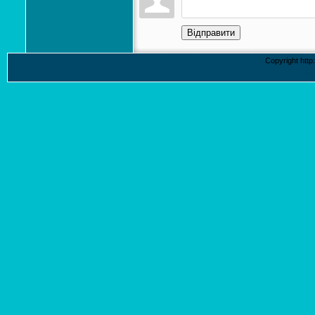
Відправити
Copyright http
Безко