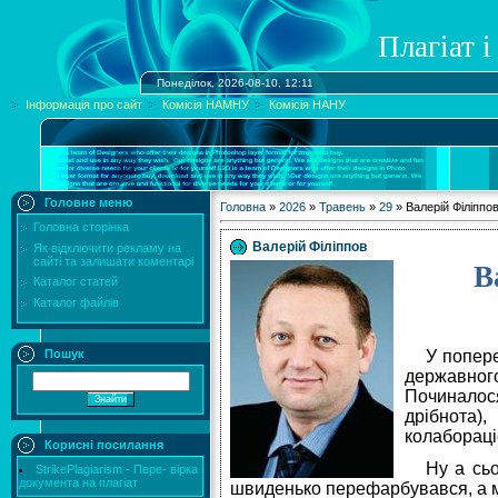
Плагіат і
Понеділок, 2026-08-10, 12:11
Інформація про сайт
Комісія НАМНУ
Комісія НАНУ
Головне меню
Головна
»
2026
»
Травень
»
29
» Валерій Філіппо
Головна сторінка
Валерій Філіппов
Як відключити рекламу на
сайті та залишати коментарі
В
Каталог статей
Каталог файлів
У попер
Пошук
державного
Починалося
дрібнота)
колабораці
Корисні посилання
Ну а сьо
StrikePlagiarism - Пере- вірка
документа на плагіат
швиденько перефарбувався, а м