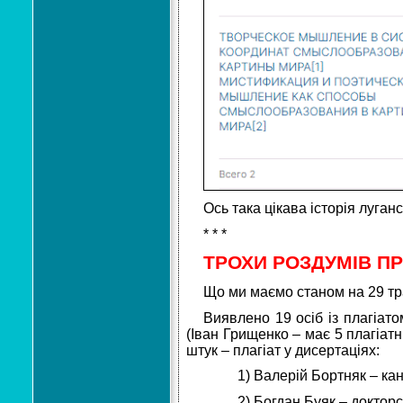
Ось така цікава історія луган
* * *
ТРОХИ РОЗДУМІВ ПР
Що ми маємо станом на 29 тр
Виявлено 19 осіб із плагіато
(Іван Грищенко – має 5 плагіатн
штук – плагіат у дисертаціях:
1) Валерій Бортняк – ка
2) Богдан Буяк – доктор