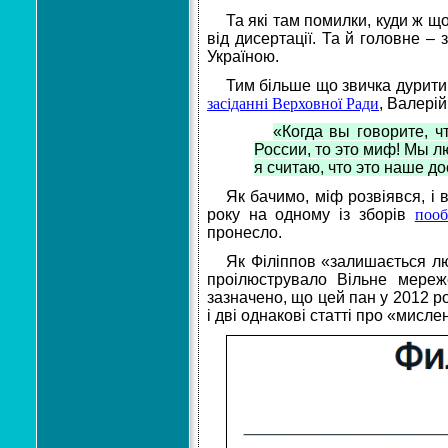
Та які там помилки, куди ж що
від дисертації. Та й головне – 
Україною.
Тим більше що звичка дурити н
засіданні Верховної Ради
, Валерій
«Когда вы говорите, ч
России, то это миф! Мы л
я считаю, что это наше д
Як бачимо, міф розвіявся, і 
року на одному із зборів
пооб
пронесло.
Як Філіппов «залишається лю
проілюструвало Вільне мереж
зазначено, що цей пан у 2012 ро
і дві однакові статті про «мисл