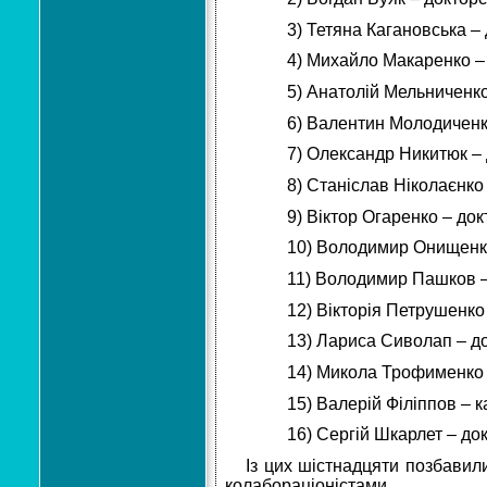
3) Тетяна Кагановська –
4) Михайло Макаренко –
5) Анатолій Мельниченко
6) Валентин Молодиченк
7) Олександр Никитюк –
8) Станіслав Ніколаєнко
9) Віктор Огаренко – до
10) Володимир Онищенко
11) Володимир Пашков –
12) Вікторія Петрушенко
13) Лариса Сиволап – д
14) Микола Трофименко 
15) Валерій Філіппов – 
16) Сергій Шкарлет – до
Із цих шістнадцяти позбавили
колабораціоністами.