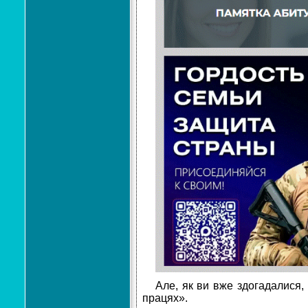
Але, як ви вже здогадалися,
працях».