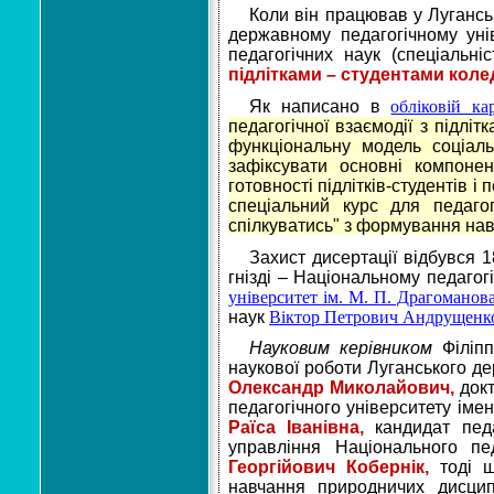
Коли він працював у Луганськ
державному педагогічному уні
педагогічних наук (спеціальні
підлітками – студентами коле
Як написано в
обліковій ка
педагогічної взаємодії з підлі
функціональну модель соціальн
зафіксувати основні компонен
готовності підлітків-студентів 
спеціальний курс для педагог
спілкуватись" з формування нави
Захист дисертації відбувся 1
гнізді – Національному педагог
університет ім. М. П. Драгоманов
наук
Віктор Петрович Андрущенк
Науковим керівником
Філіп
наукової роботи Луганського де
Олександр Миколайович,
докт
педагогічного університету імен
Раїса Іванівна,
кандидат педаг
управління Національного п
Георгійович Кобернік,
тоді щ
навчання природничих дисци