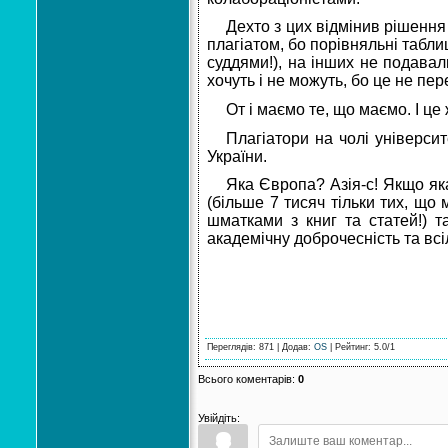
Дехто з цих відмінив рішення
плагіатом, бо порівняльні табли
суддями!), на інших не подавал
хочуть і не можуть, бо це не п
От і маємо те, що маємо. І ц
Плагіатори на чолі університе
України.
Яка Європа? Азія-с! Якщо яка
(більше 7 тисяч тільки тих, що 
шматками з книг та статей!) 
академічну доброчесність та всіл
Переглядів
:
871
|
Додав
:
OS
|
Рейтинг
:
5.0
/
1
Всього коментарів
:
0
Увійдіть: