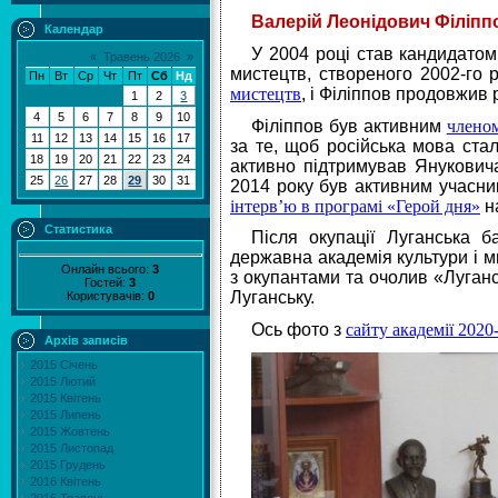
Валерій Леонідович Філіпп
Календар
У 2004 році став кандидатом
«
Травень 2026
»
мистецтв, створеного 2002-го 
Пн
Вт
Ср
Чт
Пт
Сб
Нд
мистецтв
, і Філіппов продовжив
1
2
3
4
5
6
7
8
9
10
Філіппов був активним
членом
11
12
13
14
15
16
17
за те, щоб російська мова ста
18
19
20
21
22
23
24
активно підтримував Януковича
25
26
27
28
29
30
31
2014 року був активним учасник
інтерв’ю в програмі «Герой дня»
на
Статистика
Після окупації Луганська 
державна академія культури і 
Онлайн всього:
3
з окупантами та очолив
«Луганс
Гостей:
3
Луганську.
Користувачів:
0
Ось фото з
сайту академії 2020
Архів записів
2015 Січень
2015 Лютий
2015 Квітень
2015 Липень
2015 Жовтень
2015 Листопад
2015 Грудень
2016 Квітень